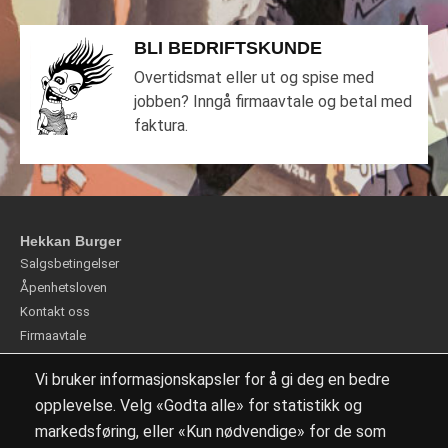
BLI BEDRIFTSKUNDE
Overtidsmat eller ut og spise med
jobben? Inngå firmaavtale og betal med
faktura.
Hekkan Burger
Salgsbetingelser
Åpenhetsloven
Kontakt oss
Firmaavtale
Personvern
Vi bruker informasjonskapsler for å gi deg en bedre
Våre avdelinger
opplevelse. Velg «Godta alle» for statistikk og
Logg inn
markedsføring, eller «Kun nødvendige» for de som
Cookie-innstillinger